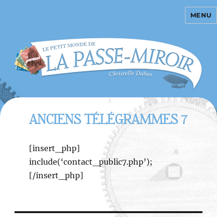
MENU
La Passe-miroir
ANCIENS TÉLÉGRAMMES 7
[insert_php]
include(‘contact_public7.php’);
[/insert_php]