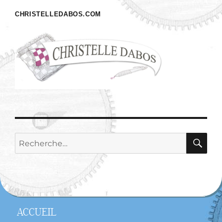
CHRISTELLEDABOS.COM
RE
Recherche
pour :
ACCUEIL