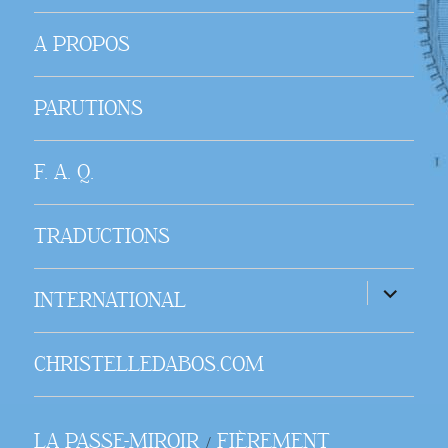
A PROPOS
PARUTIONS
F. A. Q.
TRADUCTIONS
ouvrir
INTERNATIONAL
le
sous-
menu
CHRISTELLEDABOS.COM
LA PASSE-MIROIR
FIÈREMENT