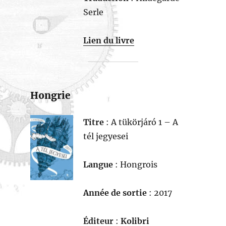
Serle
Lien du livre
Hongrie
Titre
: A tükörjáró 1 – A
tél jegyesei
Langue
: Hongrois
Année de sortie
: 2017
Éditeur
:
Kolibri