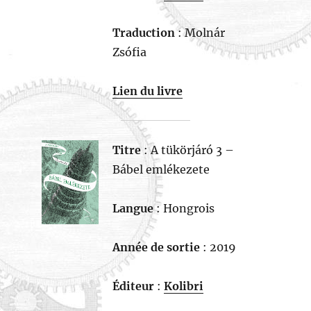
Traduction
: Molnár
Zsófia
Lien du livre
Titre
: A tükörjáró 3 –
Bábel emlékezete
Langue
: Hongrois
Année de sortie
: 2019
Éditeur
:
Kolibri