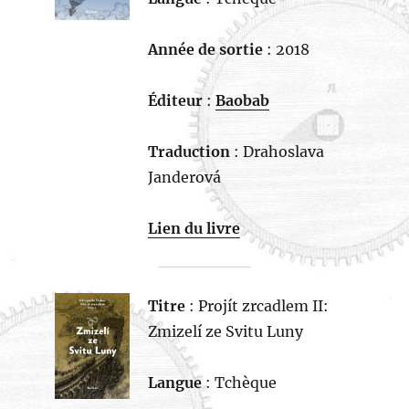
Année de sortie
: 2018
Éditeur
:
Baobab
Traduction
: Drahoslava
Janderová
Lien du livre
Titre
: Projít zrcadlem II:
Zmizelí ze Svitu Luny
Langue
: Tchèque