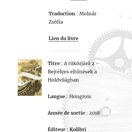
Traduction
: Molnár
Zsófia
Lien du livre
Titre
: A tükörjáró 2 –
Rejtélyes eltűnések a
Holdvilágban
Langue
: Hongrois
Année de sortie
: 2018
Éditeur
:
Kolibri