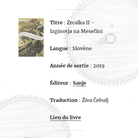
Titre
: Zrcalka II –
Izginotja na Mesečini
Langue
: Slovène
Année de sortie
: 2019
Éditeur
:
Sanje
Traduction
: Živa Čebulj
Lien du livre