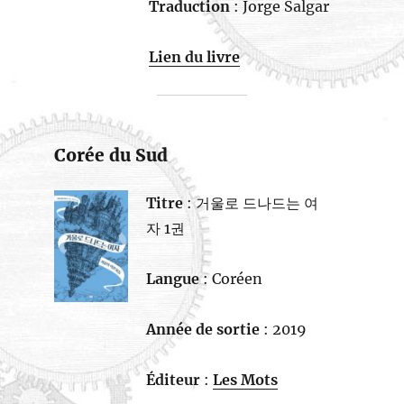
Traduction
: Jorge Salgar
Lien du livre
Corée du Sud
Titre
: 거울로 드나드는 여
자 1권
Langue
: Coréen
Année de sortie
: 2019
Éditeur
:
Les Mots