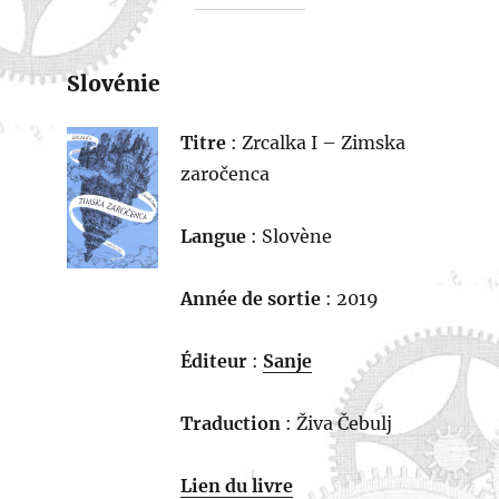
Slovénie
Titre
: Zrcalka I – Zimska
zaročenca
Langue
: Slovène
Année de sortie
: 2019
Éditeur
:
Sanje
Traduction
: Živa Čebulj
Lien du livre