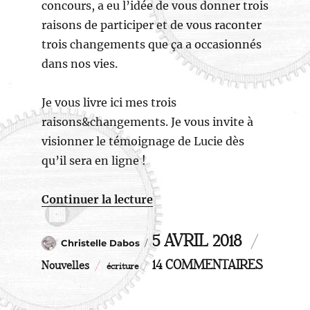
concours, a eu l’idée de vous donner trois
raisons de participer et de vous raconter
trois changements que ça a occasionnés
dans nos vies.
Je vous livre ici mes trois
raisons&changements. Je vous invite à
visionner le témoignage de Lucie dès
qu’il sera en ligne !
de « Concours Gallimard Jeu
Continuer la lecture
Auteur
Catégori
PUBLIÉ
5 AVRIL 2018
Christelle Dabos
Étiquettes
SUR
LE
14 COMMENTAIRES
Nouvelles
écriture
CONCO
GALLIM