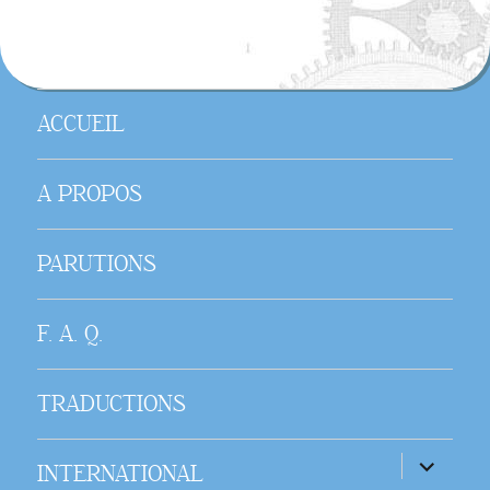
ACCUEIL
A PROPOS
PARUTIONS
F. A. Q.
TRADUCTIONS
ouvrir
INTERNATIONAL
le