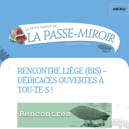
MENU
La Passe-miroir
RENCONTRE LIÈGE (BIS) –
DÉDICACES OUVERTES À
TOU-TE-S !