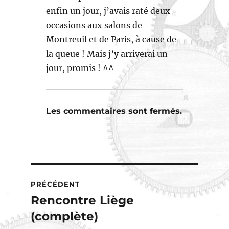
enfin un jour, j’avais raté deux
occasions aux salons de
Montreuil et de Paris, à cause de
la queue ! Mais j’y arriverai un
jour, promis ! ^^
Les commentaires sont fermés.
Navigation
PRÉCÉDENT
de
Rencontre Liège
Publication
précédente :
(complète)
l’article