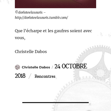
©dorloteelasouris –
http://dorloteelasouris.tumblr.com/
Que l’écharpe et les gaufres soient avec
vous,
Christelle Dabos
Auteur
PUBLIÉ
24 OCTOBRE
Christelle Dabos
Catégories
LE
2018
Rencontres